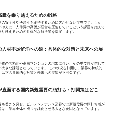
高騰を乗り越えるための戦略
物の安全性や快適性を維持するために欠かせない存在です。しか
がゆえに、人件費の高騰が経営を圧迫しているという課題を抱えて
乗り越えるための具体的な解決策を提案します。
の人材不足解消への道：具体的な対策と未来への展
建物の老朽化や⾼層マンションの増加に伴い、その重要性が増して
が大きな課題となっています。 この状況を打開し、業界の持続的
、以下の具体的な対策と未来への展望が不可欠です。
が直面する国内新規需要の頭打ち：打開策はどこ
落ち着きを見せ、ビルメンテナンス業界では新規需要の頭打ち感が
題は、業界全体の成長を鈍化させる大きな要因となっています。